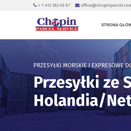
+ 1 413 363 03 67
office@chopinparcel.co
STRONA GŁÓ
PRZESYŁKI MORSKIE I EXPRESOWE D
Przesyłki ze
Holandia/Net