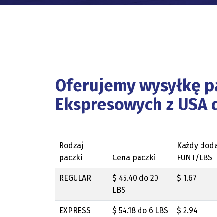
Oferujemy wysyłkę p
Ekspresowych z USA 
Rodzaj
Każdy dod
paczki
Cena paczki
FUNT/LBS
REGULAR
$ 45.40 do 20
$ 1.67
LBS
EXPRESS
$ 54.18 do 6 LBS
$ 2.94