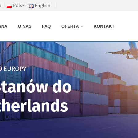
m
Polski
English
WNA
O NAS
FAQ
OFERTA
KONTAKT
O EUROPY
 Stanów do
herlands