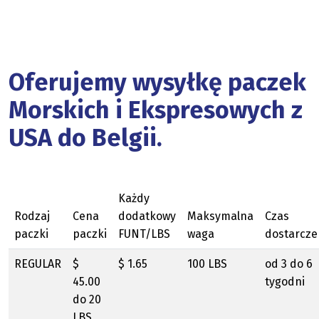
Oferujemy wysyłkę paczek
Morskich i Ekspresowych z
USA do Belgii.
Każdy
Rodzaj
Cena
dodatkowy
Maksymalna
Czas
paczki
paczki
FUNT/LBS
waga
dostarcze
REGULAR
$
$ 1.65
100 LBS
od 3 do 6
45.00
tygodni
do 20
LBS