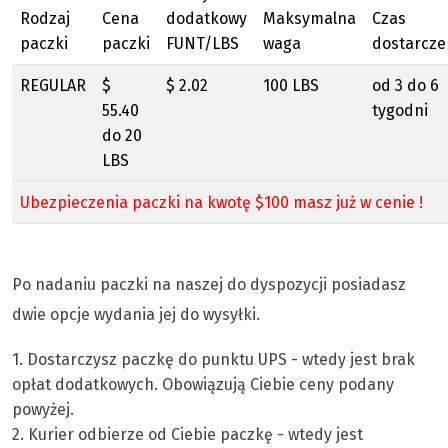
Rodzaj
Cena
dodatkowy
Maksymalna
Czas
paczki
paczki
FUNT/LBS
waga
dostarcze
REGULAR
$
$ 2.02
100 LBS
od 3 do 6
55.40
tygodni
do 20
LBS
Ubezpieczenia paczki na kwotę $100 masz już w cenie !
Po nadaniu paczki na naszej do dyspozycji posiadasz
dwie opcje wydania jej do wysyłki.
1. Dostarczysz paczkę do punktu UPS - wtedy jest brak
opłat dodatkowych. Obowiązują Ciebie ceny podany
powyżej.
2. Kurier odbierze od Ciebie paczkę - wtedy jest