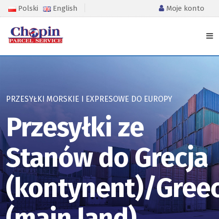
Polski
English
Moje konto
PRZESYŁKI MORSKIE I EXPRESOWE DO EUROPY
Przesyłki ze
Stanów do Grecja
(kontynent)/Gree
(main land)