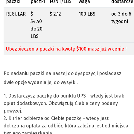
paczki
paczki
FUNT/LBS
waga
dostarcze
REGULAR
$
$ 2.12
100 LBS
od 3 do 6
54.40
tygodni
do 20
LBS
Ubezpieczenia paczki na kwotę $100 masz już w cenie !
Po nadaniu paczki na naszej do dyspozycji posiadasz
dwie opcje wydania jej do wysyłki.
1. Dostarczysz paczkę do punktu UPS - wtedy jest brak
opłat dodatkowych. Obowiązują Ciebie ceny podany
powyżej.
2. Kurier odbierze od Ciebie paczkę - wtedy jest
doliczana opłata za odbiór, która zależna jest od miejsca
twojego zamieszkania.